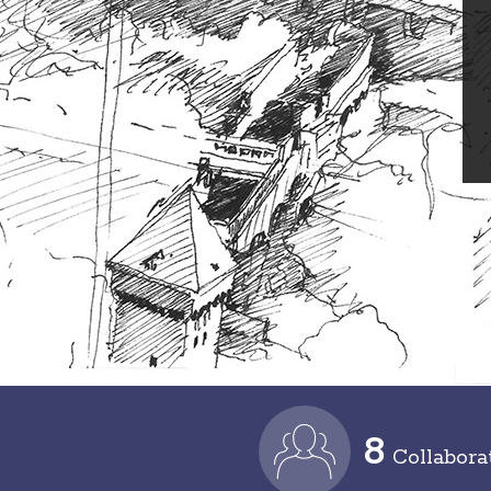
8
Collabora