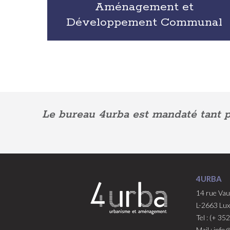
Aménagement et
Développement Communal
Le bureau 4urba est mandaté tant pa
4URBA
14 rue Va
L-2663 Lu
Tel : (+ 35
Mail : info