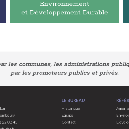
Environnement
et Développement Durable
r les communes, les administrations publiqu
par les promoteurs publics et privés.
LE BUREAU
RÉFÉ
uban
Historique
Aménag
xembourg
Equipe
Enviro
2) 22 02 45
Contact
Dévelo
@4urba.lu